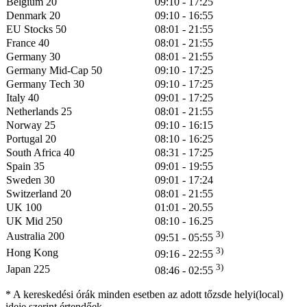
Belgium 20
09:10 - 17:25
Denmark 20
09:10 - 16:55
EU Stocks 50
08:01 - 21:55
France 40
08:01 - 21:55
Germany 30
08:01 - 21:55
Germany Mid-Cap 50
09:10 - 17:25
Germany Tech 30
09:10 - 17:25
Italy 40
09:01 - 17:25
Netherlands 25
08:01 - 21:55
Norway 25
09:10 - 16:15
Portugal 20
08:10 - 16:25
South Africa 40
08:31 - 17:25
Spain 35
09:01 - 19:55
Sweden 30
09:01 - 17:24
Switzerland 20
08:01 - 21:55
UK 100
01:01 - 20.55
UK Mid 250
08:10 - 16.25
3)
Australia 200
09:51 - 05:55
3)
Hong Kong
09:16 - 22:55
3)
Japan 225
08:46 - 02:55
* A kereskedési órák minden esetben az adott tőzsde helyi(local)
ideje szerint értendőek.