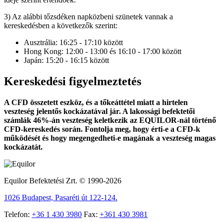
3) Az alábbi tőzsdéken napközbeni szünetek vannak a
kereskedésben a következők szerint:
Ausztrália: 16:25 - 17:10 között
Hong Kong: 12:00 - 13:00 és 16:10 - 17:00 között
Japán: 15:20 - 16:15 között
Kereskedési figyelmeztetés
A CFD összetett eszköz, és a tőkeáttétel miatt a hirtelen
veszteség jelentős kockázatával jár. A lakossági befektetői
számlák 46%-án veszteség keletkezik az EQUILOR-nál történő
CFD-kereskedés során. Fontolja meg, hogy érti-e a CFD-k
működését és hogy megengedheti-e magának a veszteség magas
kockázatát.
Equilor Befektetési Zrt. © 1990-2026
1026 Budapest, Pasaréti út 122-124.
Telefon:
+36 1 430 3980
Fax:
+361 430 3981