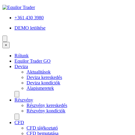
+361 430 3980
DEMO letöltése
×
Rólunk
Equilor Trader GO
Deviza
Aktualitások
Deviza kereskedés
Deviza kondíciók
Alapismeretek
Részvény
Részvény kereskedés
Részvény kondíciók
CFD
CFD tájékoztató
CFD bemutatása