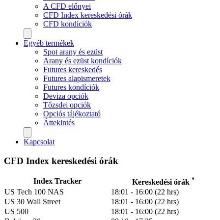
A CFD előnyei
CFD Index kereskedési órák
CFD kondíciók
Egyéb termékek
Spot arany és ezüst
Arany és ezüst kondíciók
Futures kereskedés
Futures alapismeretek
Futures kondíciók
Deviza opciók
Tőzsdei opciók
Opciós tájékoztató
Áttekintés
Kapcsolat
CFD Index kereskedési órák
*
Index Tracker
Kereskedési órák
US Tech 100 NAS
18:01 - 16:00 (22 hrs)
US 30 Wall Street
18:01 - 16:00 (22 hrs)
US 500
18:01 - 16:00 (22 hrs)