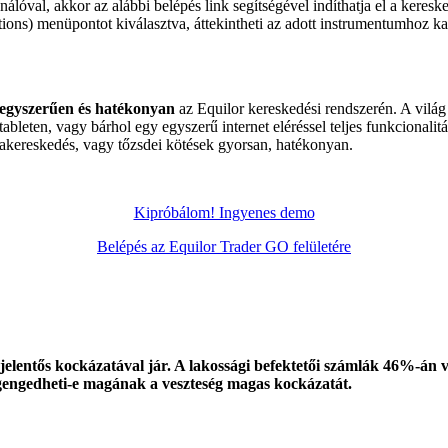
al, akkor az alábbi belépés link segítségével indíthatja el a kereskedés
ions) menüpontot kiválasztva, áttekintheti az adott instrumentumhoz k
egyszerűen és hatékonyan
az Equilor kereskedési rendszerén. A világ 
bleten, vagy bárhol egy egyszerű internet eléréssel teljes funkcionalitá
akereskedés, vagy tőzsdei kötések gyorsan, hatékonyan.
Kipróbálom! Ingyenes demo
Belépés az Equilor Trader GO felületére
ség jelentős kockázatával jár. A lakossági befektetői számlák 46%
gengedheti-e magának a veszteség magas kockázatát.