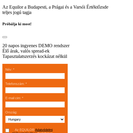
Az Equilor a Budapesti, a Prágai és a Varsói Értéktőzsde
teljes jogú tagja
Próbálja ki most!
20 napos ingyenes DEMO rendszer
Élő árak, valós spread-ek
Tapasztalatszerzés kockázat nélkül
Név
:
*
Telefonszám
:
*
E-mail cim
:
*
Ország
:
Az EQUILOR
Adatvédelmi