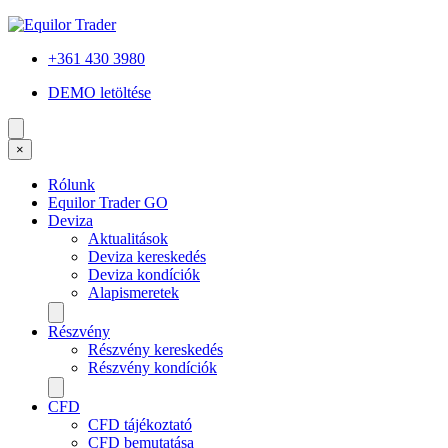
+361 430 3980
DEMO letöltése
×
Rólunk
Equilor Trader GO
Deviza
Aktualitások
Deviza kereskedés
Deviza kondíciók
Alapismeretek
Részvény
Részvény kereskedés
Részvény kondíciók
CFD
CFD tájékoztató
CFD bemutatása