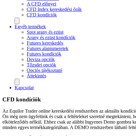
A CFD előnyei
CFD Index kereskedési órák
CFD kondíciók
Egyéb termékek
Spot arany és ezüst
Arany és ezüst kondíciók
Futures kereskedés
Futures alapismeretek
Futures kondíciók
Deviza opciók
Tőzsdei opciók
Opciós tájékoztató
Áttekintés
Kapcsolat
CFD kondíciók
Az Equilor Trader online kereskedési rendszerben az aktuális kondíc
Ön még nem ügyfelünk és csak a feltételeket szeretné megtekinteni, 
elköteleződés nélkül. Ehhez csak az alábbi Ingyenes Demo gombra kel
minden egyes termékkategóriában. A DEMO rendszerben látható feltét