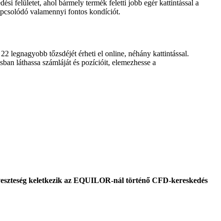
i felületet, ahol bármely termék feletti jobb egér kattintással a
apcsolódó valamennyi fontos kondíciót.
22 legnagyobb tőzsdéjét érheti el online, néhány kattintással.
sban láthassa számláját és pozícióit, elemezhesse a
-án veszteség keletkezik az EQUILOR-nál történő CFD-kereskedés