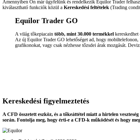
Amennyiben Ön már ügyfelünk és rendelkezik Equilor Trader felhasználóv
kiválasztható funkciók közül a
Kereskedési feltételek
(Trading condit
Equilor Trader GO
A világ tőkepiacain
több, mint 30.000 termékkel
kereskedhet
Az új Equilor Trader GO lehetőséget ad, hogy mobiltelefonon, ta
grafikonokat, vagy csak nézhesse tőzsdei árak mozgását. Deviz
Kereskedési figyelmeztetés
A CFD összetett eszköz, és a tőkeáttétel miatt a hirtelen veszte
során. Fontolja meg, hogy érti-e a CFD-k működését és hogy me