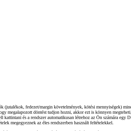
iók (jutalékok, fedezet/margin követelmények, kötési mennyiségek) mi
hogy megalapozott döntést tudjon hozni, akkor ezt is könnyen megtehet
l kattintani és a rendszer automatikusan létrehoz az Ön számára egy 
elek megegyeznek az éles rendszerben használt feltételekkel.