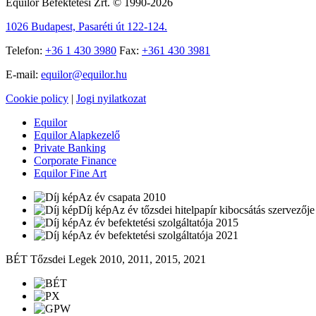
Equilor Befektetési Zrt. © 1990-2026
1026 Budapest, Pasaréti út 122-124.
Telefon:
+36 1 430 3980
Fax:
+361 430 3981
E-mail:
equilor@equilor.hu
Cookie policy
|
Jogi nyilatkozat
Equilor
Equilor Alapkezelő
Private Banking
Corporate Finance
Equilor Fine Art
Az év csapata 2010
Az év tőzsdei hitelpapír kibocsátás szervezőj
Az év befektetési szolgáltatója 2015
Az év befektetési szolgáltatója 2021
BÉT Tőzsdei Legek 2010, 2011, 2015, 2021