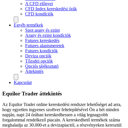
A CFD előnyei
CFD Index kereskedési órák
CFD kondíciók
Egyéb termékek
Spot arany és ezüst
Arany és ezüst kondíciók
Futures kereskedés
Futures alapismeretek
Futures kondíciók
Deviza opciók
Tőzsdei opciók
Opciós tájékoztató
Áttekintés
Kapcsolat
Equilor Trader áttekintés
Az Equilor Trader online kereskedési rendszer lehetőséget ad arra,
hogy egyetlen ingyenes szoftver feltelepítésével Ön a hét minden
napján, napi 24 órában kereskedhessen a világ legnagyobb
forgalommal rendelkező piacain. A kereskedhető termékek száma
meghaladja az 30.000-et a devizapiactól, a részvényeken keresztül