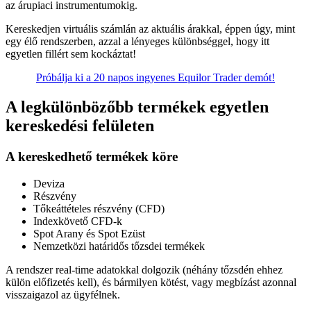
az árupiaci instrumentumokig.
Kereskedjen virtuális számlán az aktuális árakkal, éppen úgy, mint
egy élő rendszerben, azzal a lényeges különbséggel, hogy itt
egyetlen fillért sem kockáztat!
Próbálja ki a 20 napos ingyenes Equilor Trader demót!
A legkülönbözőbb termékek egyetlen
kereskedési felületen
A kereskedhető termékek köre
Deviza
Részvény
Tőkeáttételes részvény (CFD)
Indexkövető CFD-k
Spot Arany és Spot Ezüst
Nemzetközi határidős tőzsdei termékek
A rendszer real-time adatokkal dolgozik (néhány tőzsdén ehhez
külön előfizetés kell), és bármilyen kötést, vagy megbízást azonnal
visszaigazol az ügyfélnek.