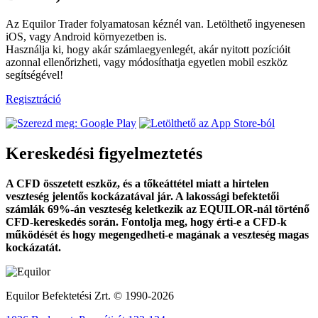
Az Equilor Trader folyamatosan kéznél van. Letölthető ingyenesen
iOS, vagy Android környezetben is.
Használja ki, hogy akár számlaegyenlegét, akár nyitott pozícióit
azonnal ellenőrizheti, vagy módosíthatja egyetlen mobil eszköz
segítségével!
Regisztráció
Kereskedési figyelmeztetés
A CFD összetett eszköz, és a tőkeáttétel miatt a hirtelen
veszteség jelentős kockázatával jár. A lakossági befektetői
számlák 69%-án veszteség keletkezik az EQUILOR-nál történő
CFD-kereskedés során. Fontolja meg, hogy érti-e a CFD-k
működését és hogy megengedheti-e magának a veszteség magas
kockázatát.
Equilor Befektetési Zrt. © 1990-2026