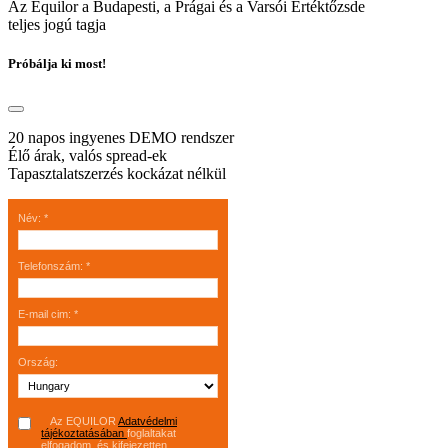
Az Equilor a Budapesti, a Prágai és a Varsói Értéktőzsde
teljes jogú tagja
Próbálja ki most!
20 napos ingyenes DEMO rendszer
Élő árak, valós spread-ek
Tapasztalatszerzés kockázat nélkül
Név
:
*
Telefonszám
:
*
E-mail cim
:
*
Ország
:
Az EQUILOR
Adatvédelmi
tájékoztatásában
foglaltakat
elfogadom, és kifejezetten