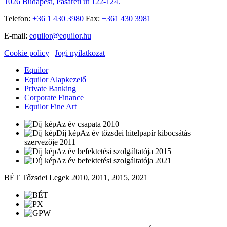
1026 Budapest, Pasaréti út 122-124.
Telefon:
+36 1 430 3980
Fax:
+361 430 3981
E-mail:
equilor@equilor.hu
Cookie policy
|
Jogi nyilatkozat
Equilor
Equilor Alapkezelő
Private Banking
Corporate Finance
Equilor Fine Art
Az év csapata 2010
Az év tőzsdei hitelpapír kibocsátás
szervezője 2011
Az év befektetési szolgáltatója 2015
Az év befektetési szolgáltatója 2021
BÉT Tőzsdei Legek 2010, 2011, 2015, 2021