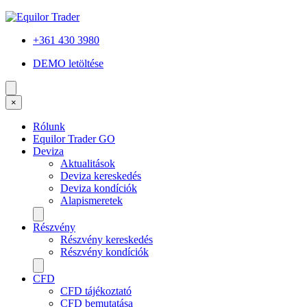
+361 430 3980
DEMO letöltése
×
Rólunk
Equilor Trader GO
Deviza
Aktualitások
Deviza kereskedés
Deviza kondíciók
Alapismeretek
Részvény
Részvény kereskedés
Részvény kondíciók
CFD
CFD tájékoztató
CFD bemutatása