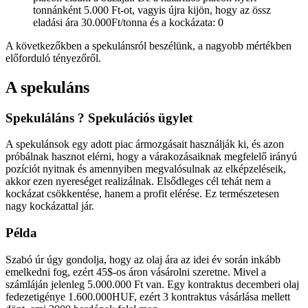
tonnánként 5.000 Ft-ot, vagyis újra kijön, hogy az össz
eladási ára 30.000Ft/tonna és a kockázata: 0
A következőkben a spekulánsról beszélünk, a nagyobb mértékben
előforduló tényezőről.
A spekuláns
Spekuláláns ? Spekulációs ügylet
A spekulánsok egy adott piac ármozgásait használják ki, és azon
próbálnak hasznot elérni, hogy a várakozásaiknak megfelelő irányú
pozíciót nyitnak és amennyiben megvalósulnak az elképzeléseik,
akkor ezen nyereséget realizálnak. Elsődleges cél tehát nem a
kockázat csökkentése, hanem a profit elérése. Ez természetesen
nagy kockázattal jár.
Példa
Szabó úr úgy gondolja, hogy az olaj ára az idei év során inkább
emelkedni fog, ezért 45$-os áron vásárolni szeretne. Mivel a
számláján jelenleg 5.000.000 Ft van. Egy kontraktus decemberi olaj
fedezetigénye 1.600.000HUF, ezért 3 kontraktus vásárlása mellett