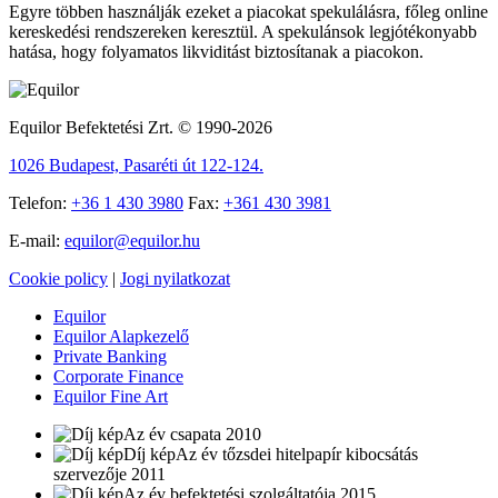
Egyre többen használják ezeket a piacokat spekulálásra, főleg online
kereskedési rendszereken keresztül. A spekulánsok legjótékonyabb
hatása, hogy folyamatos likviditást biztosítanak a piacokon.
Equilor Befektetési Zrt. © 1990-2026
1026 Budapest, Pasaréti út 122-124.
Telefon:
+36 1 430 3980
Fax:
+361 430 3981
E-mail:
equilor@equilor.hu
Cookie policy
|
Jogi nyilatkozat
Equilor
Equilor Alapkezelő
Private Banking
Corporate Finance
Equilor Fine Art
Az év csapata 2010
Az év tőzsdei hitelpapír kibocsátás
szervezője 2011
Az év befektetési szolgáltatója 2015