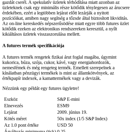
gazdát cserél. A spekulatív üzletek térhódítása miatt azonban az
üzleteknek csak egy minimális része kötődik ténylegesen az árucsere
érdekében, ezért a legtöbben lejárat előtt lezárják a nyitott
pozícióikat, amiben nagy segítség a tőzsde által biztosított likviditás.
Az on-line kereskedés népszerűsödése miatt egyre több futures üzlet
kötődik ezeken az elektronikus rendszereken keresztül, a nyílt
kikiáltásos üzletek visszaszorulása mellett.
A futures termék specifikációja
A futures termék rengetek fizikai árut foglal magába, úgymint
kukorica, búza, szója, cukor, kávé, vagy energiahordozók,
nemesfémek és még rengeteg termék. Emellett szerepelnek a
kínálatban pénzügyi termékek is mint az államkötvények, az
értékpapír indexek, a kamattermékek vagy a devizák.
Nézzünk egy példát egy futures ügyletre!
Eszköz
S&P E-mini
Elnevezés
ESM9
Lejárat
2009. június 19.
Kötés méret
50x index (1/5 S&P Index)
Az 1.0 pont értéke
USD 50
Árváltozás minimuma (tick)
0.25