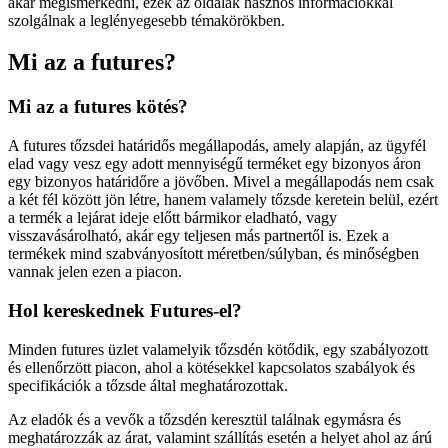
akar megismerkedni, ezek az oldalak hasznos információkkal
szolgálnak a leglényegesebb témakörökben.
Mi az a futures?
Mi az a futures kötés?
A futures tőzsdei határidős megállapodás, amely alapján, az ügyfél
elad vagy vesz egy adott mennyiségű terméket egy bizonyos áron
egy bizonyos határidőre a jövőben. Mivel a megállapodás nem csak
a két fél között jön létre, hanem valamely tőzsde keretein belül, ezért
a termék a lejárat ideje előtt bármikor eladható, vagy
visszavásárolható, akár egy teljesen más partnertől is. Ezek a
termékek mind szabványosított méretben/súlyban, és minőségben
vannak jelen ezen a piacon.
Hol kereskednek Futures-el?
Minden futures üzlet valamelyik tőzsdén kötődik, egy szabályozott
és ellenőrzött piacon, ahol a kötésekkel kapcsolatos szabályok és
specifikációk a tőzsde által meghatározottak.
Az eladók és a vevők a tőzsdén keresztül találnak egymásra és
meghatározzák az árat, valamint szállítás esetén a helyet ahol az árú