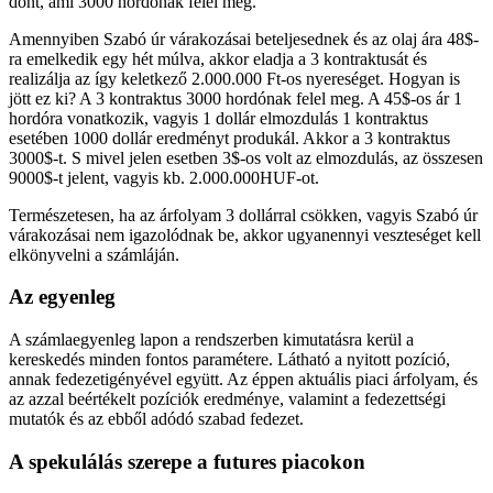
dönt, ami 3000 hordónak felel meg.
Amennyiben Szabó úr várakozásai beteljesednek és az olaj ára 48$-
ra emelkedik egy hét múlva, akkor eladja a 3 kontraktusát és
realizálja az így keletkező 2.000.000 Ft-os nyereséget. Hogyan is
jött ez ki? A 3 kontraktus 3000 hordónak felel meg. A 45$-os ár 1
hordóra vonatkozik, vagyis 1 dollár elmozdulás 1 kontraktus
esetében 1000 dollár eredményt produkál. Akkor a 3 kontraktus
3000$-t. S mivel jelen esetben 3$-os volt az elmozdulás, az összesen
9000$-t jelent, vagyis kb. 2.000.000HUF-ot.
Természetesen, ha az árfolyam 3 dollárral csökken, vagyis Szabó úr
várakozásai nem igazolódnak be, akkor ugyanennyi veszteséget kell
elkönyvelni a számláján.
Az egyenleg
A számlaegyenleg lapon a rendszerben kimutatásra kerül a
kereskedés minden fontos paramétere. Látható a nyitott pozíció,
annak fedezetigényével együtt. Az éppen aktuális piaci árfolyam, és
az azzal beértékelt pozíciók eredménye, valamint a fedezettségi
mutatók és az ebből adódó szabad fedezet.
A spekulálás szerepe a futures piacokon