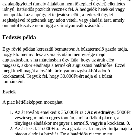
az alapügylettel (amely általában nem tőkepiaci ügylet) ellentétes
irányú, határidős pozíciót vesznek fel. A hedgelők hetekkel vagy
hónapokkal az alapügylet teljesítése előtt, a fedezeti ügylet
segítségével rögzítenek agy adott vételi, vagy eladási árat, amely
onnantól kezdve nem függ az árfolyamváltozásoktól.
Fedezés példa
Egy rövid példán keresztül bemutatva: A búzatermelő gazda tudja,
hogy kb. mennyi lesz az aratás utáni mennyisége majd
augusztusban, s ha márciusban úgy látja, hogy az árak elég
magasak, akkor eladhatja a termékét augusztusi határidőre. Ezzel
megkíméli magát a további árfolyammozgásokból adódó
kockázattól. Tegyük fel, hogy 30.000Ft-ért adja el a búzát
tonnánként.
Esetek
A piac kétféleképpen mozoghat:
Az ár tovább emelkedik 35.000Ft-ra :
Az eredmény:
5000Ft
veszteség minden egyes tonnán, amit a fizikai piacon, a
tényleges eladáskor megnyer a termelő, vagyis a kockázat. 0.
Az ár leesik 25.000Ft-ra és a gazda csak ennyiért tudja majd a
piacon eladni a búzáját. De a határidős piacon nyert