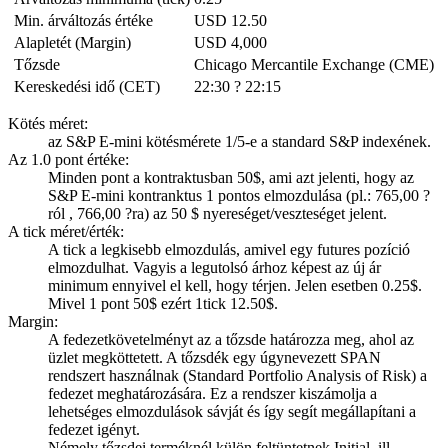
Min. árváltozás értéke
USD 12.50
Alapletét (Margin)
USD 4,000
Tőzsde
Chicago Mercantile Exchange (CME)
Kereskedési idő (CET)
22:30 ? 22:15
Kötés méret:
az S&P E-mini kötésmérete 1/5-e a standard S&P indexének.
Az 1.0 pont értéke:
Minden pont a kontraktusban 50$, ami azt jelenti, hogy az
S&P E-mini kontranktus 1 pontos elmozdulása (pl.: 765,00 ?
ról , 766,00 ?ra) az 50 $ nyereséget/veszteséget jelent.
A tick méret/érték:
A tick a legkisebb elmozdulás, amivel egy futures pozíció
elmozdulhat. Vagyis a legutolsó árhoz képest az új ár
minimum ennyivel el kell, hogy térjen. Jelen esetben 0.25$.
Mivel 1 pont 50$ ezért 1tick 12.50$.
Margin:
A fedezetkövetelményt az a tőzsde határozza meg, ahol az
üzlet megköttetett. A tőzsdék egy úgynevezett SPAN
rendszert használnak (Standard Portfolio Analysis of Risk) a
fedezet meghatározására. Ez a rendszer kiszámolja a
lehetséges elmozdulások sávját és így segít megállapítani a
fedezet igényt.
Némely tőzsdei terméknél külön feltüntetnek Initial, ill.