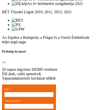
Az év befektetési szolgáltatója 2021
BÉT Tőzsdei Legek 2010, 2011, 2015, 2021
Az Equilor a Budapesti, a Prágai és a Varsói Értéktőzsde
teljes jogú tagja
Próbálja ki most!
20 napos ingyenes DEMO rendszer
Élő árak, valós spread-ek
Tapasztalatszerzés kockázat nélkül
Név
:
*
Telefonszám
:
*