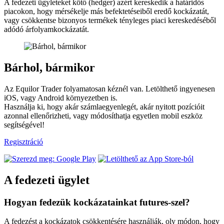
A fedezeti ügyleteket kötő (hedger) azért kereskedik a határidős
piacokon, hogy mérsékelje más befektetéseiből eredő kockázatát,
vagy csökkentse bizonyos termékek tényleges piaci kereskedéséből
adódó árfolyamkockázatát.
Bárhol, bármikor
Az Equilor Trader folyamatosan kéznél van. Letölthető ingyenesen
iOS, vagy Android környezetben is.
Használja ki, hogy akár számlaegyenlegét, akár nyitott pozícióit
azonnal ellenőrizheti, vagy módosíthatja egyetlen mobil eszköz
segítségével!
Regisztráció
A fedezeti ügylet
Hogyan fedezük kockázatainkat futures-szel?
A fedezést a kockázatok csökkentésére használják, oly módon, hogy