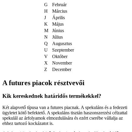
G
Február
H
Március
J
Április
K
Május
M
Június
N
Július
Q
Augusztus
U
Szeptember
V
Október
X
November
Z
December
A futures piacok résztvevői
Kik kereskednek határidős termékekkel?
Két alapvető típusa van a futures piacnak. A spekuláns és a fedezeti
ügyletet kötő befektető. A spekuláns tisztán haszonszerzési célzattal
spekulál az árfolyamok elmozdulására és ezért cserébe vállalja az
ehhez tartozó kockázatot is.