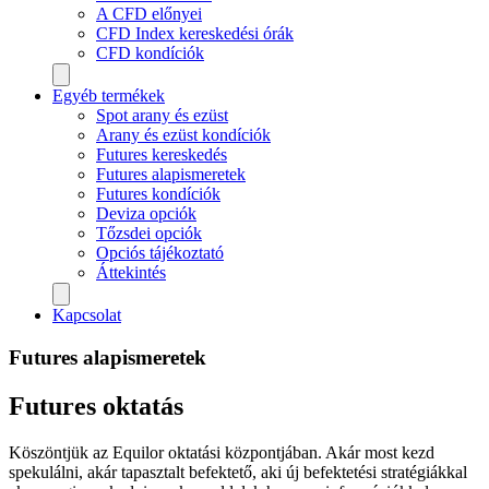
A CFD előnyei
CFD Index kereskedési órák
CFD kondíciók
Egyéb termékek
Spot arany és ezüst
Arany és ezüst kondíciók
Futures kereskedés
Futures alapismeretek
Futures kondíciók
Deviza opciók
Tőzsdei opciók
Opciós tájékoztató
Áttekintés
Kapcsolat
Futures alapismeretek
Futures oktatás
Köszöntjük az Equilor oktatási központjában. Akár most kezd
spekulálni, akár tapasztalt befektető, aki új befektetési stratégiákkal