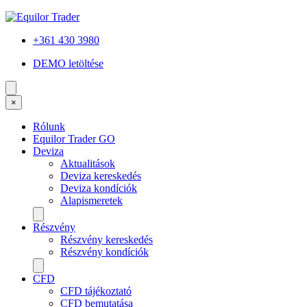
+361 430 3980
DEMO letöltése
×
Rólunk
Equilor Trader GO
Deviza
Aktualitások
Deviza kereskedés
Deviza kondíciók
Alapismeretek
Részvény
Részvény kereskedés
Részvény kondíciók
CFD
CFD tájékoztató
CFD bemutatása