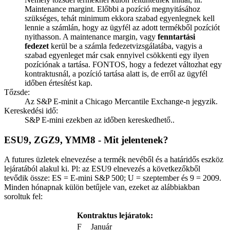
Maintenance margint. Előbbi a pozíció megnyitásához
szükséges, tehát minimum ekkora szabad egyenlegnek kell
lennie a számlán, hogy az ügyfél az adott termékből pozíciót
nyithasson. A maintenance margin, vagy
fenntartási
fedezet
kerül be a számla fedezetvizsgálatába, vagyis a
szabad egyenleget már csak ennyivel csökkenti egy ilyen
pozíciónak a tartása. FONTOS, hogy a fedezet változhat egy
kontraktusnál, a pozíció tartása alatt is, de erről az ügyfél
időben értesítést kap.
Tőzsde:
Az S&P E-minit a Chicago Mercantile Exchange-n jegyzik.
Kereskedési idő:
S&P E-mini ezekben az időben kereskedhető..
ESU9, ZGZ9, YMM8 - Mit jelentenek?
A futures üzletek elnevezése a termék nevéből és a határidős eszköz
lejáratából alakul ki. Pl: az ESU9 elnevezés a következőkből
tevődik össze: ES = E-mini S&P 500; U = szeptember és 9 = 2009.
Minden hónapnak külön betűjele van, ezeket az alábbiakban
soroltuk fel:
Kontraktus lejáratok:
F
Január