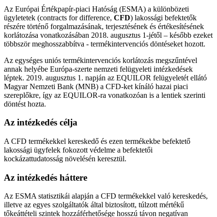
Az Európai Értékpapír-piaci Hatóság (ESMA) a különbözeti
ügyletetek (contracts for difference,
CFD
) lakossági befektetők
részére történő forgalmazásának, terjesztésének és értékesítésének
korlátozása vonatkozásában 2018. augusztus 1-jétől – később ezeket
többször meghosszabbítva - termékintervenciós döntéseket hozott.
Az egységes uniós termékintervenciós korlátozás megszűntével
annak helyébe Európa-szerte nemzeti felügyeleti intézkedések
léptek. 2019. augusztus 1. napján az EQUILOR felügyeletét ellátó
Magyar Nemzeti Bank (MNB) a CFD-ket kínáló hazai piaci
szereplőkre, így az EQUILOR-ra vonatkozóan is a lentiek szerinti
döntést hozta.
Az intézkedés célja
A CFD termékekkel kereskedő és ezen termékekbe befektető
lakossági ügyfelek fokozott védelme a befektetői
kockázattudatosság növelésén keresztül.
Az intézkedés háttere
Az ESMA statisztikái alapján a CFD termékekkel való kereskedés,
illetve az egyes szolgáltatók által biztosított, túlzott mértékű
tőkeáttételi szintek hozzáférhetősége hosszú távon negatívan