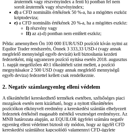
árutermék vagy részvényindex a fenti b) pontban fel nem
sorolt árutermék vagy részvényindex;
d)
a CFD nominális értékének 50 %-a, ha a mögöttes eszköz
kriptodeviza;
e)
a CFD nominális értékének 20 %-a, ha a mögöttes eszköz:
I)
részvény vagy
II)
az a)-d) pontban nem említett eszköz;
Példa: amennyiben Ön 100 000 EUR/USD pozíciót kíván nyitni az
Equilor Trader rendszerén, Önnek 3 333,33 USD-t (vagy annak
megfelelő mennyiségű egyéb devizát) kell biztosítania kezdeti
fedezetként, míg ugyanezen pozíció nyitása esetén 2018. augusztus
1. napját megelőzően 40:1 tőkeáttételi szint mellett, a pozíció
megnyitásakor 2 500 USD (vagy annak megfelelő mennyiségű
egyéb deviza) fedezettel kellett csak rendelkeznie.
2. Negatív számlaegyenleg elleni védelem
A tőkeáttétellel kereskedhető termékek esetében, szélsőséges piaci
mozgások esetén nem kizárható, hogy a nyitott tőkeáttételes
pozíciókon elkönyvelt eredmény a kereskedési számlán elhelyezett
fedezetek értékénél magasabb mértékű veszteséget eredményez. Az
MNB határozata alapján, az EQUILOR ügyfelei számára negatív
egyenleg elleni védelmet biztosít oly módon, hogy az ügyfél CFD
kereskedési számlához kapcsolódó valamennyi CFD-ügylete