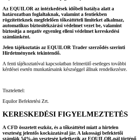
Az EQUILOR az intézkedések időbeli hatálya alatt a
határozatban foglaltaknak, valamint a fentiekben
rögzítetteknek megfelelően tőkeáttételi limiteket alkalmaz,
automatikus biztosítékzárási védelmet vezet be, valamint
biztosítja a negatív egyenleg elleni védelmet kereskedési
számlánként.
Jelen tájékoztatás az EQUILOR Trader szerződés szerinti
Hirdetménynek tekintendő.
A fenti tájékoztatóval kapcsolatban felmerülő esetleges további
kérdései esetén munkatársaink készséggel állnak rendelkezésre.
Tisztelettel:
Equilor Befektetési Zrt.
KERESKEDÉSI FIGYELMEZTETÉS
A CFD összetett eszköz, és a tőkeáttétel miatt a hirtelen
veszteség jelentős kockázatával jár. A lakossági befektetői
számlák 54%-án veszteség keletkezik az EQUILOR-nál történő