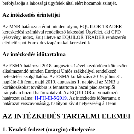
befolyásolja a lakossági ügyfelek által elért hozamok szintjét.
Az intézkedés érintettjei
Az MNB határozata érint minden olyan, EQUILOR TRADER
kereskedési számlával rendelkező lakossági Ügyfelet, aki CFD
(részvény, index, áru) illetve az EQUILOR TRADER rendszerén
elérhető spot Forex devizapárokkal kereskedik.
Az intézkedés időtartalma
Az ESMA határozat 2018. augusztus 1-ével kezdődően kötelezően
alkalmazandó minden Európai Uniós székhellyel rendelkező
befektetési szolgáltatóra. Az ESMA korlátozása 2019. július 31.
napjáig állt fenn, majd 2019. augusztus 1. napjával az MNB a
korlátozásokat továbbra is fenntartotta a hazai piac szereplői
irányában hozott határozataival. Az EQUILOR-ra vonatkozó
határozat száma:
H-FH-III-5/2019.
Az intézkedés időtartama e
határozat visszavonásáig, hatályon kívül helyezéséig áll fenn.
AZ INTÉZKEDÉS TARTALMI ELEMEI
1. Kezdeti fedezet (margin) elhelyezése