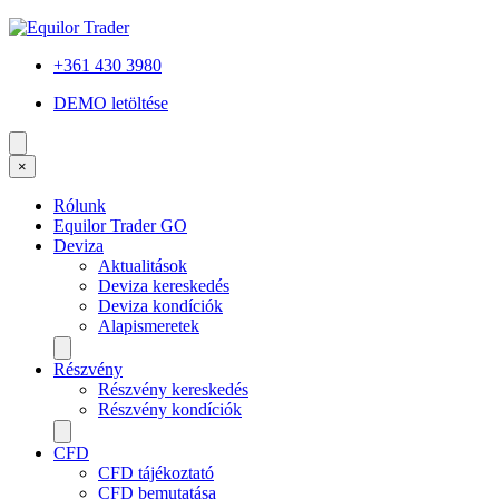
+361 430 3980
DEMO letöltése
×
Rólunk
Equilor Trader GO
Deviza
Aktualitások
Deviza kereskedés
Deviza kondíciók
Alapismeretek
Részvény
Részvény kereskedés
Részvény kondíciók
CFD
CFD tájékoztató
CFD bemutatása