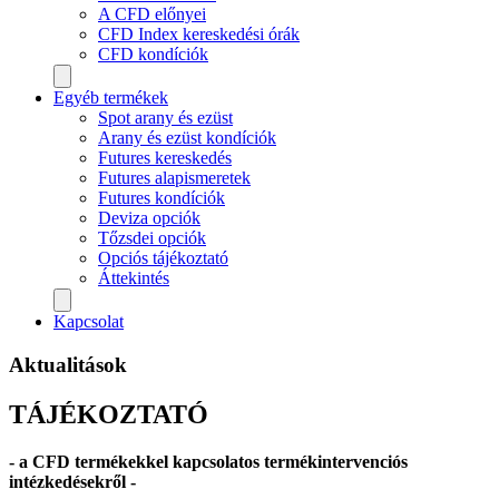
A CFD előnyei
CFD Index kereskedési órák
CFD kondíciók
Egyéb termékek
Spot arany és ezüst
Arany és ezüst kondíciók
Futures kereskedés
Futures alapismeretek
Futures kondíciók
Deviza opciók
Tőzsdei opciók
Opciós tájékoztató
Áttekintés
Kapcsolat
Aktualitások
TÁJÉKOZTATÓ
- a CFD termékekkel kapcsolatos termékintervenciós
intézkedésekről -