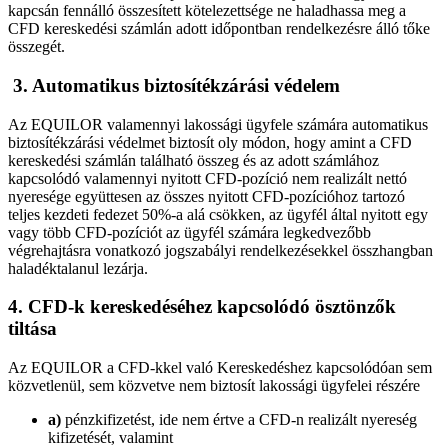
kapcsán fennálló összesített kötelezettsége ne haladhassa meg a
CFD kereskedési számlán adott időpontban rendelkezésre álló tőke
összegét.
3. Automatikus biztosítékzárási védelem
Az EQUILOR valamennyi lakossági ügyfele számára automatikus
biztosítékzárási védelmet biztosít oly módon, hogy amint a CFD
kereskedési számlán található összeg és az adott számlához
kapcsolódó valamennyi nyitott CFD-pozíció nem realizált nettó
nyeresége együttesen az összes nyitott CFD-pozícióhoz tartozó
teljes kezdeti fedezet 50%-a alá csökken, az ügyfél által nyitott egy
vagy több CFD-pozíciót az ügyfél számára legkedvezőbb
végrehajtásra vonatkozó jogszabályi rendelkezésekkel összhangban
haladéktalanul lezárja.
4. CFD-k kereskedéséhez kapcsolódó ösztönzők
tiltása
Az EQUILOR a CFD-kkel való Kereskedéshez kapcsolódóan sem
közvetlenül, sem közvetve nem biztosít lakossági ügyfelei részére
a)
pénzkifizetést, ide nem értve a CFD-n realizált nyereség
kifizetését, valamint