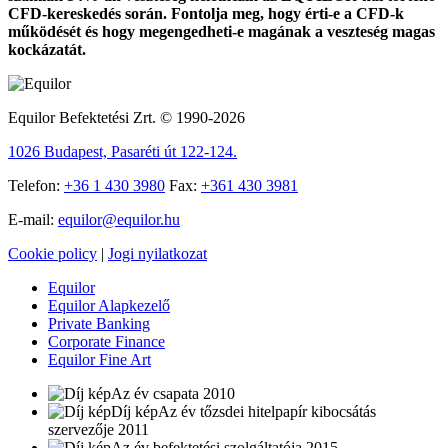
CFD-kereskedés során. Fontolja meg, hogy érti-e a CFD-k
működését és hogy megengedheti-e magának a veszteség magas
kockázatát.
Equilor Befektetési Zrt. © 1990-2026
1026 Budapest, Pasaréti út 122-124.
Telefon:
+36 1 430 3980
Fax:
+361 430 3981
E-mail:
equilor@equilor.hu
Cookie policy
|
Jogi nyilatkozat
Equilor
Equilor Alapkezelő
Private Banking
Corporate Finance
Equilor Fine Art
Az év csapata 2010
Az év tőzsdei hitelpapír kibocsátás
szervezője 2011
Az év befektetési szolgáltatója 2015