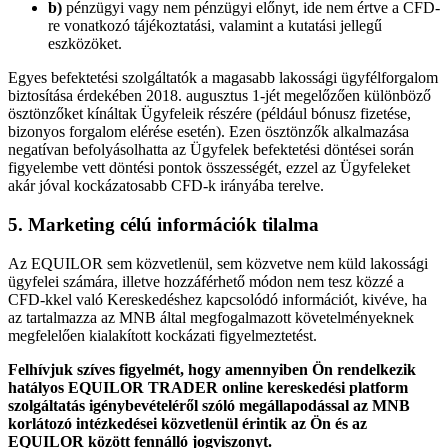
b)
pénzügyi vagy nem pénzügyi előnyt, ide nem értve a CFD-
re vonatkozó tájékoztatási, valamint a kutatási jellegű
eszközöket.
Egyes befektetési szolgáltatók a magasabb lakossági ügyfélforgalom
biztosítása érdekében 2018. augusztus 1-jét megelőzően különböző
ösztönzőket kínáltak Ügyfeleik részére (például bónusz fizetése,
bizonyos forgalom elérése esetén). Ezen ösztönzők alkalmazása
negatívan befolyásolhatta az Ügyfelek befektetési döntései során
figyelembe vett döntési pontok összességét, ezzel az Ügyfeleket
akár jóval kockázatosabb CFD-k irányába terelve.
5. Marketing célú információk tilalma
Az EQUILOR sem közvetlenül, sem közvetve nem küld lakossági
ügyfelei számára, illetve hozzáférhető módon nem tesz közzé a
CFD-kkel való Kereskedéshez kapcsolódó információt, kivéve, ha
az tartalmazza az MNB által megfogalmazott követelményeknek
megfelelően kialakított kockázati figyelmeztetést.
Felhívjuk szíves figyelmét, hogy amennyiben Ön rendelkezik
hatályos EQUILOR TRADER online kereskedési platform
szolgáltatás igénybevételéről szóló megállapodással az MNB
korlátozó intézkedései közvetlenül érintik az Ön és az
EQUILOR között fennálló jogviszonyt.