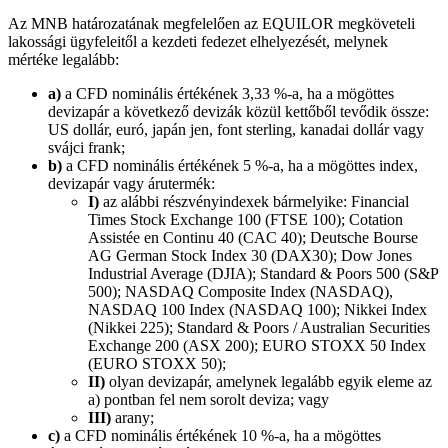
Az MNB határozatának megfelelően az EQUILOR megköveteli
lakossági ügyfeleitől a kezdeti fedezet elhelyezését, melynek
mértéke legalább:
a)
a CFD nominális értékének 3,33 %-a, ha a mögöttes
devizapár a következő devizák közül kettőből tevődik össze:
US dollár, euró, japán jen, font sterling, kanadai dollár vagy
svájci frank;
b)
a CFD nominális értékének 5 %-a, ha a mögöttes index,
devizapár vagy árutermék:
I)
az alábbi részvényindexek bármelyike: Financial
Times Stock Exchange 100 (FTSE 100); Cotation
Assistée en Continu 40 (CAC 40); Deutsche Bourse
AG German Stock Index 30 (DAX30); Dow Jones
Industrial Average (DJIA); Standard & Poors 500 (S&P
500); NASDAQ Composite Index (NASDAQ),
NASDAQ 100 Index (NASDAQ 100); Nikkei Index
(Nikkei 225); Standard & Poors / Australian Securities
Exchange 200 (ASX 200); EURO STOXX 50 Index
(EURO STOXX 50);
II)
olyan devizapár, amelynek legalább egyik eleme az
a) pontban fel nem sorolt deviza; vagy
III)
arany;
c)
a CFD nominális értékének 10 %-a, ha a mögöttes