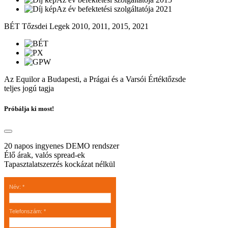
Az év befektetési szolgáltatója 2021
BÉT Tőzsdei Legek 2010, 2011, 2015, 2021
Az Equilor a Budapesti, a Prágai és a Varsói Értéktőzsde
teljes jogú tagja
Próbálja ki most!
20 napos ingyenes DEMO rendszer
Élő árak, valós spread-ek
Tapasztalatszerzés kockázat nélkül
Név
:
*
Telefonszám
:
*