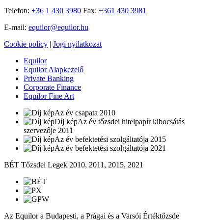
Telefon:
+36 1 430 3980
Fax:
+361 430 3981
E-mail:
equilor@equilor.hu
Cookie policy
|
Jogi nyilatkozat
Equilor
Equilor Alapkezelő
Private Banking
Corporate Finance
Equilor Fine Art
Az év csapata 2010
Az év tőzsdei hitelpapír kibocsátás
szervezője 2011
Az év befektetési szolgáltatója 2015
Az év befektetési szolgáltatója 2021
BÉT Tőzsdei Legek 2010, 2011, 2015, 2021
Az Equilor a Budapesti, a Prágai és a Varsói Értéktőzsde