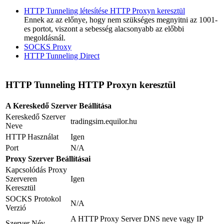
HTTP Tunneling létesítése HTTP Proxyn keresztül
Ennek az az előnye, hogy nem szükséges megnyitni az 1001-
es portot, viszont a sebesség alacsonyabb az előbbi
megoldásnál.
SOCKS Proxy
HTTP Tunneling Direct
HTTP Tunneling HTTP Proxyn keresztül
A Kereskedő Szerver Beállítása
Kereskedő Szerver
tradingsim.equilor.hu
Neve
HTTP Használat
Igen
Port
N/A
Proxy Szerver Beállításai
Kapcsolódás Proxy
Szerveren
Igen
Keresztül
SOCKS Protokol
N/A
Verzió
A HTTP Proxy Server DNS neve vagy IP
Szerver Név