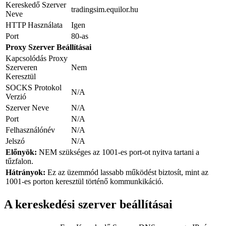
Kereskedő Szerver
tradingsim.equilor.hu
Neve
HTTP Használata
Igen
Port
80-as
Proxy Szerver Beállításai
Kapcsolódás Proxy
Szerveren
Nem
Keresztül
SOCKS Protokol
N/A
Verzió
Szerver Neve
N/A
Port
N/A
Felhasználónév
N/A
Jelszó
N/A
Előnyök:
NEM szükséges az 1001-es port-ot nyitva tartani a
tűzfalon.
Hátrányok:
Ez az üzemmód lassabb működést biztosít, mint az
1001-es porton keresztül történő kommunkikáció.
A kereskedési szerver beállításai