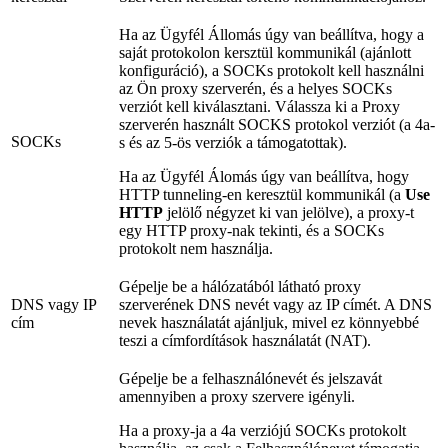
Ha az Ügyfél Állomás úgy van beállítva, hogy a
saját protokolon kersztül kommunikál (ajánlott
konfiguráció), a SOCKs protokolt kell használni
az Ön proxy szerverén, és a helyes SOCKs
verziót kell kiválasztani. Válassza ki a Proxy
szerverén használt SOCKS protokol verziót (a 4a-
SOCKs
s és az 5-ös verziók a támogatottak).
Ha az Ügyfél Álomás úgy van beállítva, hogy
HTTP tunneling-en keresztül kommunikál (a
Use
HTTP
jelölő négyzet ki van jelölve), a proxy-t
egy HTTP proxy-nak tekinti, és a SOCKs
protokolt nem használja.
Gépelje be a hálózatából látható proxy
DNS vagy IP
szerverének DNS nevét vagy az IP címét. A DNS
cím
nevek használatát ajánljuk, mivel ez könnyebbé
teszi a címfordítások használatát (NAT).
Gépelje be a felhasználónevét és jelszavát
amennyiben a proxy szervere igényli.
Ha a proxy-ja a 4a verziójú SOCKs protokolt