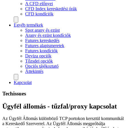
A CFD előnyei
CFD Index kereskedési órák
CFD kondíciók
Egyéb termékek
Spot arany és ezüst
Arany és ezüst kondíciók
Futures kereskedés
Futures alapismeretek
Futures kondíciók
Deviza opciók
Tőzsdei opciók
Opciós tájékoztató
Áttekintés
Kapcsolat
Techissues
Ügyfél állomás - tűzfal/proxy kapcsolat
Az Ügyfél Állomás különböző TCP portokon kersztül kommunikál
a Kereskedő Szerverrel. Az Ügyfél Állomás megpróbálja