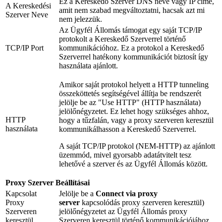
Ez a Kereskedő Szerver DNS neve vagy IP címe,
A Kereskedési
amit nem szabad megváltoztatni, hacsak azt mi
Szerver Neve
nem jelezzük.
Az Ügyfél Állomás támogat egy saját TCP/IP
protokolt a Kereskedő Szerverrel történő
TCP/IP Port
kommunikációhoz. Ez a protokol a Kereskedő
Szerverrel hatékony kommunikációt biztosít így
használata ajánlott.
Amikor saját protokol helyett a HTTP tunneling
összeköttetés segítségével állítja be rendszerét
jelölje be az "Use HTTP" (HTTP használata)
jelölőnégyzetet. Ez lehet hogy szükséges ahhoz,
HTTP
hogy a tűzfalán, vagy a proxy szerveren keresztül
használata
kommunikálhasson a Kereskedő Szerverrel.
A saját TCP/IP protokol (NEM-HTTP) az ajánlott
üzemmód, mivel gyorsabb adatátvitelt tesz
lehetővé a szerver és az Ügyfél Állomás között.
Proxy Szerver Beállításai
Kapcsolat
Jelölje be a
Connect via proxy
Proxy
server
kapcsolódás proxy szerveren keresztül)
Szerveren
jelölőnégyzetet az Ügyfél Állomás proxy
keresztül
Szerveren keresztül történő kommunikációjához.