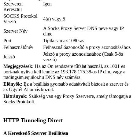
Szerveren
Igen
Keresztül
SOCKS Protokol
4(a) vagy 5
Verzió
A Socks Proxy Server DNS neve vagy IP
Szerver Név
címe
Port
Tipikusan az 1080-as
Felhasználónév
Felhasználóazonosító a proxy azonosításához
Jelszó a proxy azonosításához (Csak 5-ös
Jelszó
verzió)
Megjegyzések:
Ha az Ön rendszere tűfalat használ, az 1001-es
port-nak nyitva kell lennie az 193.178.175.38-as IP cím, vagy a
tradingsim.equilor.hu DNS név számára.
Előnyök:
Ez a beállítás gyorsabb adatátvitelt biztosít a szerver és
az Ügyfél Állomás között.
Hátrányok:
Szükség van egy Proxy Szerverre, amely támogatja a
Socks Protokolt.
HTTP Tunneling Direct
A Kereskedő Szerver Beállítása