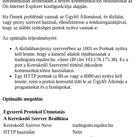
automatikusan azonosítani a helyes kommunikációs beállításokat az
Ön Internet Explorer konfigurációja alapján.
Ha Önnek problémái vannak az Ügyfél Állomással, és tűzfalat,
vagy proxy szervert használ, ellenőriztesse a rendszergazdájával,
hogy az alábbi szükséges portok nyitva vannak-e:
Az optimális teljesítményért:
A tűzfalában/proxy szerverében az 1001-es Portnak nyitva
kell lennie, hogy a kimenő adatok eljuthassanak a
tradingsim.equilor.hu -címre (IP cím 193.178.175.38). Ez a
port a Kereskedő Szerverrel történő titkosított
kommunikációhoz használatos.
Egy HTTP portnak (a 80-as vagy a 8080-as) nyitva kell
lennie; ezen a porton keresztül tölti le az Ügyfél Állomás a
programokat és a honlapokat.
Optimális megoldás
Egyszerű Protokol Útmutatás
A Kereskedő Szerver Beállítása
Kereskedő Szerver Neve
tradingsim.equilor.hu
HTTP használat
Nem