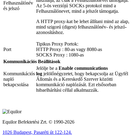
használja, az csak a Felhasználónevet támogatja.
Felhasználónév
Az 5-ös verziójú SOCKs protokol mind a
és jelszó
Felhasználónevet, mind a jelszót támogatja.
A HTTP proxy-kat be lehet állítani mind az alap,
mind szigorú (digest) felhasználónév- és jelszó-
azonosításhoz.
Tipikus Proxy Portok:
Port
HTTP Proxy : 80-as vagy 8080-as
SOCKS Proxy : 1080-as
Kommunikációs Beállítások
Jelölje be a
Enable communications
Kommunikációs
log
jelölőnégyzetet, hogy bekapcsolja az Ügyfél
napló
Állomás és a Kereskedő Szerver közötti
bekapcsolása
kommunikáció naplózását. Ezt elsősorban
hibaelhárítási céllal alkalmazzák.
Equilor Befektetési Zrt. © 1990-2026
1026 Budapest, Pasaréti út 122-124.