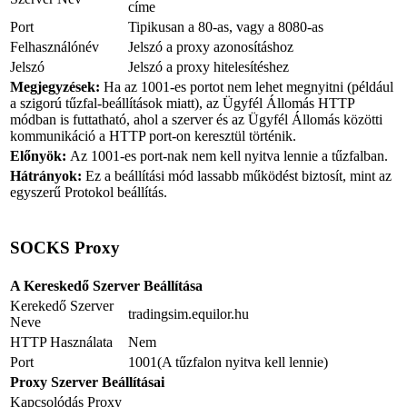
címe
Port
Tipikusan a 80-as, vagy a 8080-as
Felhasználónév
Jelszó a proxy azonosításhoz
Jelszó
Jelszó a proxy hitelesítéshez
Megjegyzések:
Ha az 1001-es portot nem lehet megnyitni (például
a szigorú tűzfal-beállítások miatt), az Ügyfél Állomás HTTP
módban is futtatható, ahol a szerver és az Ügyfél Állomás közötti
kommunikáció a HTTP port-on keresztül történik.
Előnyök:
Az 1001-es port-nak nem kell nyitva lennie a tűzfalban.
Hátrányok:
Ez a beállítási mód lassabb működést biztosít, mint az
egyszerű Protokol beállítás.
SOCKS Proxy
A Kereskedő Szerver Beállítása
Kerekedő Szerver
tradingsim.equilor.hu
Neve
HTTP Használata
Nem
Port
1001(A tűzfalon nyitva kell lennie)
Proxy Szerver Beállításai
Kapcsolódás Proxy