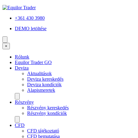
+361 430 3980
DEMO letöltése
×
Rólunk
Equilor Trader GO
Deviza
Aktualitások
Deviza kereskedés
Deviza kondíciók
Alapismeretek
Részvény
Részvény kereskedés
Részvény kondíciók
CFD
CFD tájékoztató
CFD bemutatása