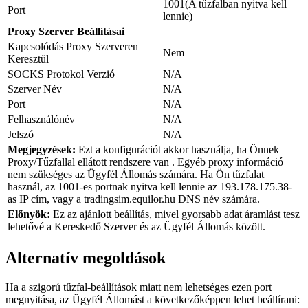
1001(A tűzfalban nyitva kell
Port
lennie)
Proxy Szerver Beállításai
Kapcsolódás Proxy Szerveren
Nem
Keresztül
SOCKS Protokol Verzió
N/A
Szerver Név
N/A
Port
N/A
Felhasználónév
N/A
Jelszó
N/A
Megjegyzések:
Ezt a konfigurációt akkor használja, ha Önnek
Proxy/Tűzfallal ellátott rendszere van . Egyéb proxy információ
nem szükséges az Ügyfél Állomás számára. Ha Ön tűzfalat
használ, az 1001-es portnak nyitva kell lennie az 193.178.175.38-
as IP cím, vagy a tradingsim.equilor.hu DNS név számára.
Előnyök:
Ez az ajánlott beállítás, mivel gyorsabb adat áramlást tesz
lehetővé a Kereskedő Szerver és az Ügyfél Állomás között.
Alternatív megoldások
Ha a szigorú tűzfal-beállítások miatt nem lehetséges ezen port
megnyitása, az Ügyfél Állomást a következőképpen lehet beállírani: