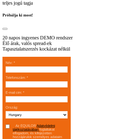
teljes jogú tagja
Próbálja ki most!
20 napos ingyenes DEMO rendszer
Élő árak, valós spread-ek
Tapasztalatszerzés kockázat nélkül
Név
:
*
Telefonszám
:
*
E-mail cim
:
*
Ország
:
Az EQUILOR
Adatvédelmi
tájékoztatásában
foglaltakat
elfogadom, és kifejezetten
hozzájárulok személyes adataim